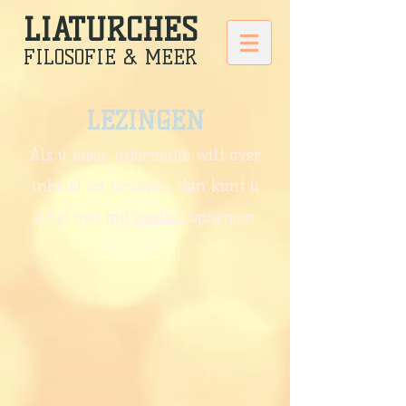
LIATURCHES
FILOSOFIE & MEER
LEZINGEN
Als u meer informatie wilt over
inhoud en tarieven, dan kunt u
altijd met mij
contact
opnemen.