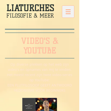
LIATURCHES
FILOSOFIE & MEER
VIDEO'S &
YOUTUBE
Op diverse plekken op het web zijn
video's en opnames van mij te vinden.
Het meest recent zijn twee video-series
op YouTube:
EEN FLUTFILOSOOF GEEFT ANTWOORD
HEDONISME VOOR BEGINNERS