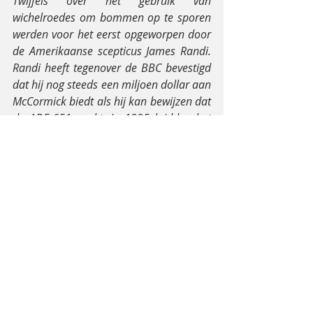
Twijfels over het gebruik van 
wichelroedes om bommen op te sporen 
werden voor het eerst opgeworpen door 
de Amerikaanse scepticus James Randi. 
Randi heeft tegenover de BBC bevestigd 
dat hij nog steeds een miljoen dollar aan 
McCormick biedt als hij kan bewijzen dat 
de ADE-651 werkt. In 1995 luidden het 
Sandia laboratorium en de FBI de 
noodklok over een vergelijkbaar 
apparaat, de Quadro Tracker, dat zij 
omschreven als “oplichterij”. De FBI 
waarschuwde: “Alle instanties moeten 
onmiddellijk stoppen met het gebruik 
van dit apparaat.” In 1999 trok de FBI 
weer aan de bel: “Waarschuwing! 
Gebruik geen nep-bomdetectoren.”
Wat een slechte vorm van 