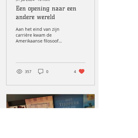
Een opening naar een
andere wereld
Aan het eind van zijn
carrière kwam de
Amerikaanse filosoof
Richard Rorty (1931-2007)
tot de slotsom dat de
traditionele rol van...
357
0
4