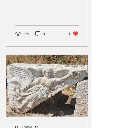
vind je hier: Ruimte voor
Menszijn
129
0
1
31 jul 2024
∙
10
min.