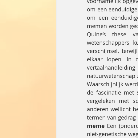
voornamelijk opgeva
om een eenduidige 
om een eenduidige
memen worden gedef
Quine’s these v
wetenschappers ku
verschijnsel, terw
elkaar lopen. In 
vertaalhandleidi
natuurwetenschap z
Waarschijnlijk werd
de fascinatie met
vergeleken met s
anderen wellicht 
termen van gedrag e
meme 
Een (onderd
niet-genetische weg,