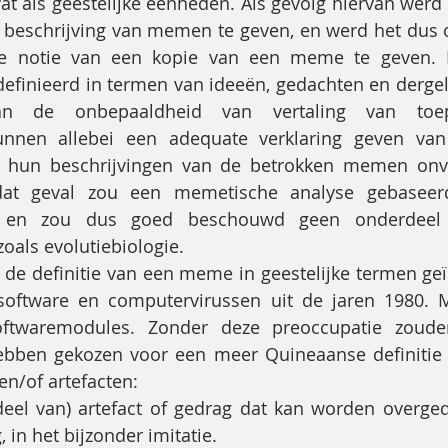
t als geestelijke eenheden. Als gevolg hiervan werd 
beschrijving van memen te geven, en werd het dus o
 notie van een kopie van een meme te geven. Bo
inieerd in termen van ideeën, gedachten en dergeli
an de onbepaaldheid van vertaling van toepa
nnen allebei een adequate verklaring geven van 
ijl hun beschrijvingen van de betrokken memen onve
dat geval zou een memetische analyse gebaseerd
ng en zou dus goed beschouwd geen onderdeel 
oals evolutiebiologie.
 de definitie van een meme in geestelijke termen geï
 software en computervirussen uit de jaren 1980.
oftwaremodules. Zonder deze preoccupatie zoude
hebben gekozen voor een meer Quineaanse definitie
n/of artefacten:
eel van) artefact of gedrag dat kan worden overge
 in het bijzonder imitatie.