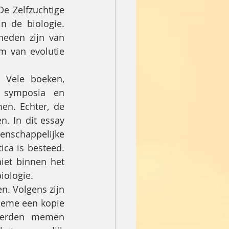
e Zelfzuchtige 
 de biologie. 
eden zijn van 
 van evolutie 
Vele boeken, 
, symposia en 
n. Echter, de 
 In dit essay 
nschappelijke 
ca is besteed. 
et binnen het 
iologie.
. Volgens zijn 
meme een kopie 
werden memen 