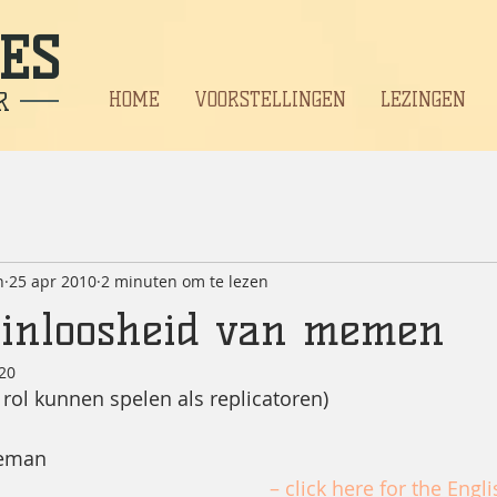
ES
R
HOME
VOORSTELLINGEN
LEZINGEN
n
25 apr 2010
2 minuten om te lezen
zinloosheid van memen
20
 rol kunnen spelen als replicatoren)
neman
– click here for the Engli