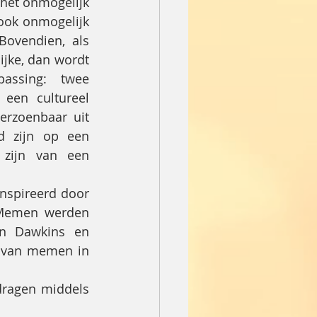
het onmogelijk 
ok onmogelijk 
vendien, als 
jke, dan wordt 
ssing: twee 
een cultureel 
rzoenbaar uit 
 zijn op een 
zijn van een 
nspireerd door 
 Memen werden 
n Dawkins en 
 van memen in 
dragen middels 