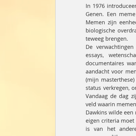
In 1976 introducee
Genen. Een meme i
Memen zijn eenhed
biologische overdr
teweeg brengen.
De verwachtingen
essays, wetenschap
documentaires war
aandacht voor mem
(mijn masterthese
status verkregen, 
Vandaag de dag zi
veld waarin memen 
Dawkins wilde een r
eigen criteria moet
is van het ander