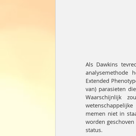
Als Dawkins tevre
analysemethode he
Extended Phenotype
van) parasieten di
Waarschijnlijk 
wetenschappelijke 
memen niet in staa
worden geschoven a
status.