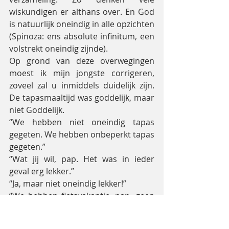
wiskundigen er althans over. En God 
is natuurlijk oneindig in alle opzichten 
(Spinoza: ens absolute infinitum, een 
volstrekt oneindig zijnde).
Op grond van deze overwegingen 
moest ik mijn jongste corrigeren, 
zoveel zal u inmiddels duidelijk zijn. 
De tapasmaaltijd was goddelijk, maar 
niet Goddelijk.
“We hebben niet oneindig tapas 
gegeten. We hebben onbeperkt tapas 
gegeten.”
“Wat jij wil, pap. Het was in ieder 
geval erg lekker.”
“Ja, maar niet oneindig lekker!”
“We hebben fietsvakantie, pap, geen 
filosofieles. Heb je trouwens al 
uitgerekend hoeveel winst we 