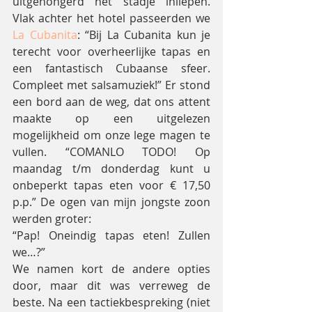
uitgehongerd het stadje inliepen. 
Vlak achter het hotel passeerden we 
La Cubanita
: “Bij La Cubanita kun je 
terecht voor overheerlijke tapas en 
een fantastisch Cubaanse sfeer. 
Compleet met salsamuziek!” Er stond 
een bord aan de weg, dat ons attent 
maakte op een uitgelezen 
mogelijkheid om onze lege magen te 
vullen. “COMANLO TODO! Op 
maandag t/m donderdag kunt u 
onbeperkt tapas eten voor € 17,50 
p.p.” De ogen van mijn jongste zoon 
werden groter:
“Pap! Oneindig tapas eten! Zullen 
we…?”
We namen kort de andere opties 
door, maar dit was verreweg de 
beste. Na een tactiekbespreking (niet 