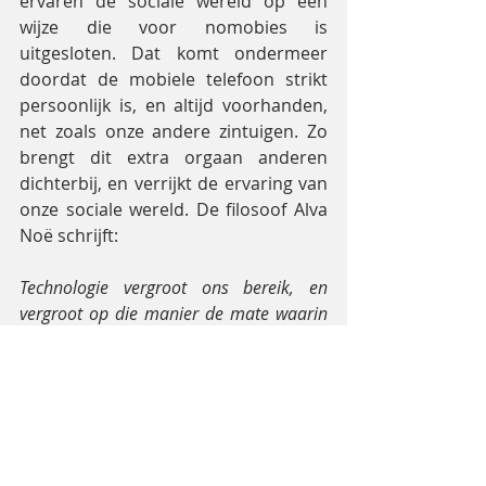
ervaren de sociale wereld op een 
wijze die voor nomobies is 
uitgesloten. Dat komt ondermeer 
doordat de mobiele telefoon strikt 
persoonlijk is, en altijd voorhanden, 
net zoals onze andere zintuigen. Zo 
brengt dit extra orgaan anderen 
dichterbij, en verrijkt de ervaring van 
onze sociale wereld. De filosoof Alva 
Noë schrijft:
Technologie vergroot ons bereik, en 
vergroot op die manier de mate waarin 
zaken voor ons aanwezig kunnen zijn. 
Mijn moeder die duizenden kilometers 
ver weg zit is aanwezig, want ze is slechts 
één telefoontje van mij verwijderd.[…]
Alva Noë, Out of Our Heads, pp. 83-
84.