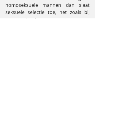
homoseksuele mannen dan slaat 
seksuele selectie toe, net zoals bij 
pauwenstaarten, en ontstaan er 
binnen een paar duizend jaar 
mannen die pronken met hun 
homoseksualiteit.* Gay pride.
Waarom zou Moeder Natuur een 
sterk motiverend mechanisme als 
seksualiteit alleen gebruiken voor 
bevruchting? Waarom is het niet 
talloze keren opnieuw gebruikt, zoals 