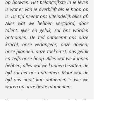
op bouwen. Het belangrijkste in je leven 
is wat er van je overblijft als je hoop op 
is. De tijd neemt ons uiteindelijk alles af. 
Alles wat we hebben vergaard, door 
talent, ijver en geluk, zal ons worden 
ontnomen. De tijd ontneemt ons onze 
kracht, onze verlangens, onze doelen, 
onze plannen, onze toekomst, ons geluk 
en zelfs onze hoop. Alles wat we kunnen 
hebben, alles wat we kunnen bezitten, de 
tijd zal het ons ontnemen. Maar wat de 
tijd ons nooit kan ontnemen is wie we 
waren op onze beste momenten.
Vanavond om acht uur ga ik de dj’s 
toejuichen als ze het Glazen Huis 
verlaten. Er is goede hoop dat we 
malaria ooit uitbannen als dodelijke 
ziekte. Er is goede hoop dat we een 