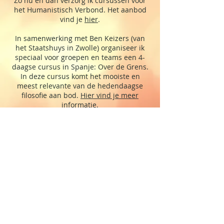
Zo nu en dan verzorg ik cursussen voor
het Humanistisch Verbond. Het aanbod
vind je
hier
.
In samenwerking met Ben Keizers (van
het Staatshuys in Zwolle) organiseer ik
speciaal voor groepen en teams een 4-
daagse cursus in Spanje: Over de Grens.
In deze cursus komt het mooiste en
meest relevante van de hedendaagse
filosofie aan bod.
Hier vind je meer
informatie
.
Een paar keer per jaar organiseer ik een
kunst-en-filosofie-reis naar het
buitenland. Mocht je daarvoor
belangstelling hebben, of met een groep
op excursie willen om eens op een
andere manier naar kunst en cultuur te
kijken, neem dan
contact
met mij op.
© 2021 by LIATURCHES Proudly created with
Wix.com