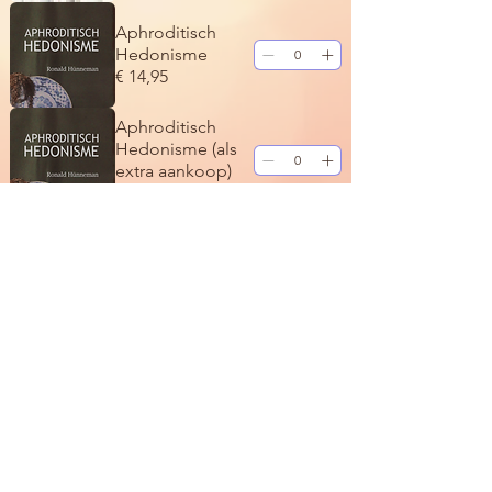
Aphroditisch
Hedonisme
€ 14,95
Aphroditisch
Hedonisme (als
extra aankoop)
€ 7,95
E.M. Barth -
Empirische
Logica
€ 14,95
C. Wildevuur e.a.
- Van Bacterieel
Bewegen naar
Menselijke
Cultuur
€ 10
Bestellen